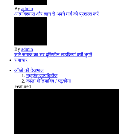
By
admin
आत्मविश्वास और ज्ञान से अपने मार्ग को प्रशस्त करें
By
admin
सारे समाज का डर दृष्टिहीन लड़कियां क्‍यों भुगतें
समाचार
आँखों की देखभाल
मधुहमेह/डायबिटीज़
काला मोतियाबिंद / ग्लूकोमा
Featured