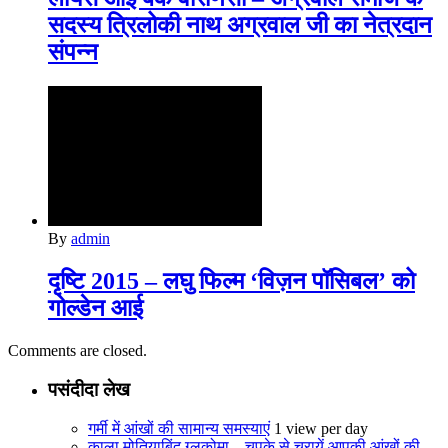
सदस्य त्रिलोकी नाथ अग्रवाल जी का नेत्रदान
संपन्न
By
admin
दृष्टि 2015 – लघु फिल्‍म ‘विज़न पॉसिबल’ को
गोल्‍डेन आई
Comments are closed.
पसंदीदा लेख
गर्मी में आंखों की सामान्य समस्‍याएं
1 view per day
काला मोतियाबिंद ग्‍लूकोमा – चुपके से चुरायें आपकी आंखों की