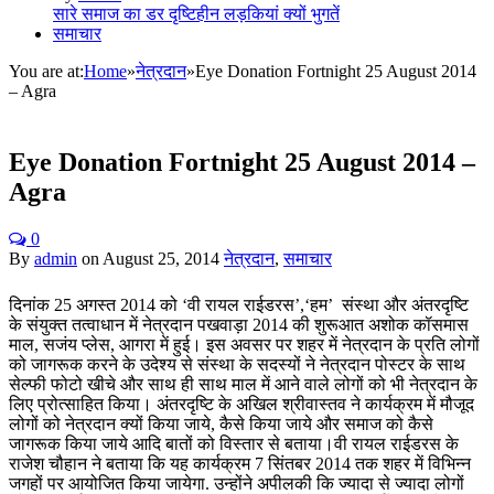
सारे समाज का डर दृष्टिहीन लड़कियां क्‍यों भुगतें
समाचार
You are at:
Home
»
नेत्रदान
»
Eye Donation Fortnight 25 August 2014
– Agra
Eye Donation Fortnight 25 August 2014 –
Agra
0
By
admin
on
August 25, 2014
नेत्रदान
,
समाचार
दिनांक 25 अगस्‍त 2014 को ‘वी रायल राईडरस’,‘हम’ संस्‍था और अंतरदृष्टि
के संयुक्‍त तत्‍वाधान में नेत्रदान पखवाड़ा 2014 की शुरूआत अशोक कॉसमास
माल, सजंय प्‍लेस, आगरा में हुई। इस अवसर पर शहर में नेत्रदान के प्रति लोगों
को जागरूक करने के उदेश्‍य से संस्‍था के सदस्‍यों ने नेत्रदान पोस्‍टर के साथ
सेल्‍फी फोटो खीचे और साथ ही साथ माल में आने वाले लोगों को भी नेत्रदान के
लिए प्रोत्‍साहित किया। अंतरदृष्टि के अखिल श्रीवास्‍तव ने कार्यक्रम में मौजूद
लोगों को नेत्रदान क्‍यों किया जाये, कैसे किया जाये और समाज को कैसे
जागरूक किया जाये आदि बातों को विस्‍तार से बताया।वी रायल राईडरस के
राजेश चौहान ने बताया कि यह कार्यक्रम 7 सिंतबर 2014 तक शहर में विभिन्‍न
जगहों पर आयोजित किया जायेगा. उन्‍होंने अपीलकी कि ज्‍यादा से ज्‍यादा लोगों