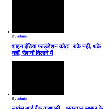
By
admin
शाइन इंडिया फाउंडेशन कोटा -रुके नहीं, थके
नहीं, रौशनी दिलाने में
By
admin
लायंस आई बैंक वाराणसी – अग्रवाल समाज के